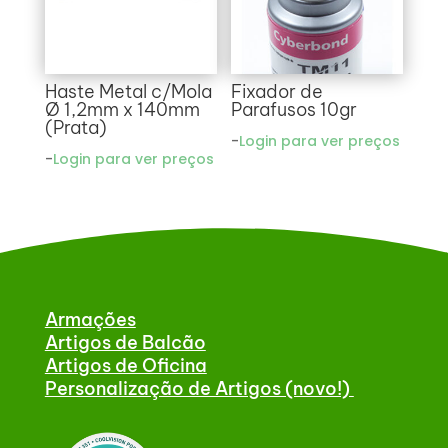
Haste Metal c/Mola
Fixador de
Ø 1,2mm x 140mm
Parafusos 10gr
(Prata)
-
Login para ver preços
-
Login para ver preços
Armações
Artigos de Balcão
Artigos de Oficina
Personalização de Artigos (novo!)